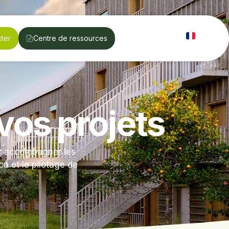
ter
Centre de ressources
vos projets
ur accompagner les
on et le pilotage de