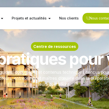
Projets et actualités
Nos clients
Nous contac
Centre de ressources
 pratiques pour 
 guides, documents et contenus techniques conçus po
oteurs, entreprises et maîtres d’œuvre dans la préparati
leurs opérations.