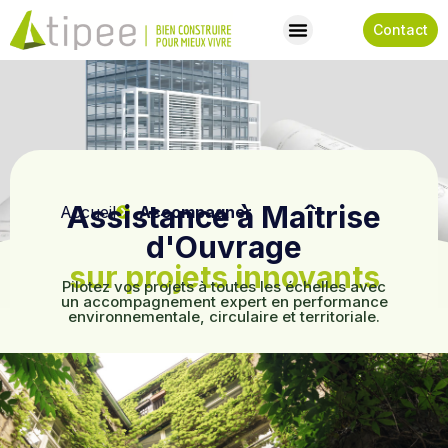
Contact
Assistance à Maîtrise
Accueil
Accompagner
d'Ouvrage
sur projets innovants
Pilotez vos projets à toutes les échelles avec
un accompagnement expert en performance
environnementale, circulaire et territoriale.