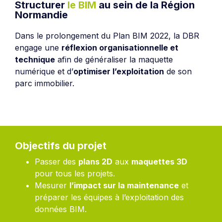
Structurer
le BIM
au sein de la Région
Normandie
Dans le prolongement du Plan BIM 2022, la DBR
engage une
réflexion organisationnelle et
technique
afin de généraliser la maquette
numérique et d’
optimiser l’exploitation
de son
parc immobilier.
Objectifs du projet
Passer des
plans 2D
aux
maquettes 3D
pour tous les projets.
Mesurer
l’impact sur la maintenance
et
préparer les équipes à l’exploitation des
données BIM.