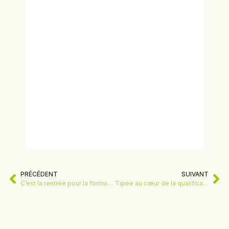
PRÉCÉDENT
SUIVANT
C’est la rentrée pour la formation TEPEB 2025–2026 à Lagord !
Tipee au cœur de la qualification des bureaux d’études énergétiques